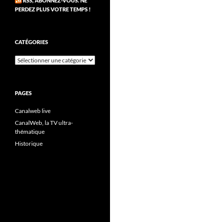
RSS, ABONNEZ-VOUS. NE
PERDEZ PLUS VOTRE TEMPS !
CATÉGORIES
Catégories
PAGES
Canalweb live
CanalWeb, la TV ultra-
thématique
Historique