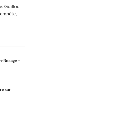
as Guillou
 tempête,
en-Bocage –
re sur