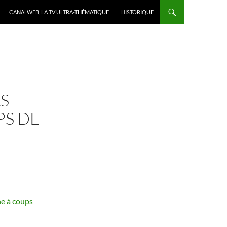
CANALWEB, LA TV ULTRA-THÉMATIQUE
HISTORIQUE
AS
PS DE
he à coups