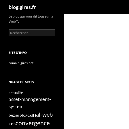
Recherche
blog.gires.fr
Aller
Le blog qui vous dit tous sur la
WebTv
au
contenu
Rechercher :
SITE D'INFO
romain.gires.net
NUAGE DE MOTS
actualite
asset-management-
system
canal-web
bezier
blog
convergence
ces