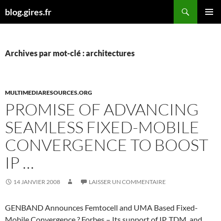
Aller
Recherche
blog.gires.fr
au
MENU
contenu
PRINCI
Archives par mot-clé : architectures
MULTIMEDIARESOURCES.ORG
PROMISE OF ADVANCING
SEAMLESS FIXED-MOBILE
CONVERGENCE TO BOOST
IP …
14 JANVIER 2008
LAISSER UN COMMENTAIRE
GENBAND Announces Femtocell and UMA Based Fixed-
Mobile Convergence ? Forbes – Its support of IP, TDM, and