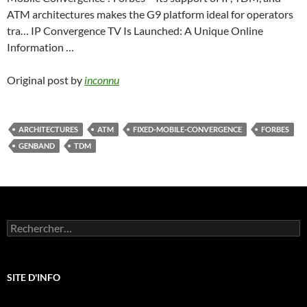
ATM architectures makes the G9 platform ideal for operators
tra… IP Convergence TV Is Launched: A Unique Online
Information …
Original post by
inconnu
ARCHITECTURES
ATM
FIXED-MOBILE-CONVERGENCE
FORBES
GENBAND
TDM
Rechercher :
SITE D'INFO