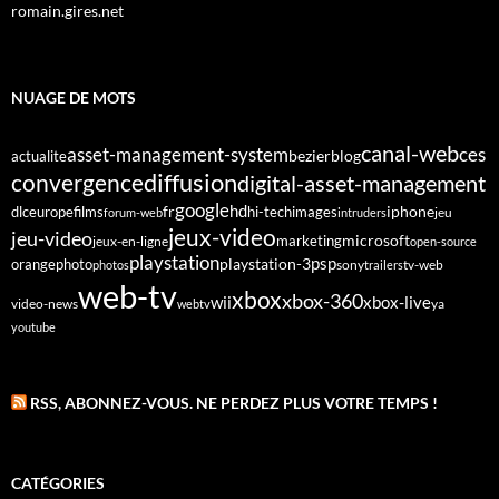
romain.gires.net
NUAGE DE MOTS
canal-web
asset-management-system
ces
bezier
blog
actualite
diffusion
convergence
digital-asset-management
google
fr
hd
dlc
europe
films
iphone
hi-tech
images
jeu
forum-web
intruders
jeux-video
jeu-video
microsoft
marketing
jeux-en-ligne
open-source
playstation
psp
orange
photo
playstation-3
sony
tv-web
photos
trailers
web-tv
xbox
xbox-360
wii
xbox-live
video-news
webtv
ya
youtube
RSS, ABONNEZ-VOUS. NE PERDEZ PLUS VOTRE TEMPS !
CATÉGORIES