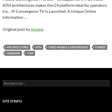
ATM architectures makes the G9 platform ideal for operators
tra… IP Convergence TV Is Launched: A Unique Online
Information …
Original post by
inconnu
ARCHITECTURES
ATM
FIXED-MOBILE-CONVERGENCE
FORBES
GENBAND
TDM
Rechercher :
SITE D'INFO