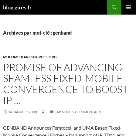
Aller
Recherche
blog.gires.fr
au
MENU
contenu
PRINCI
Archives par mot-clé : genband
MULTIMEDIARESOURCES.ORG
PROMISE OF ADVANCING
SEAMLESS FIXED-MOBILE
CONVERGENCE TO BOOST
IP …
14 JANVIER 2008
LAISSER UN COMMENTAIRE
GENBAND Announces Femtocell and UMA Based Fixed-
Mobile Convergence ? Forbes – Its support of IP, TDM, and