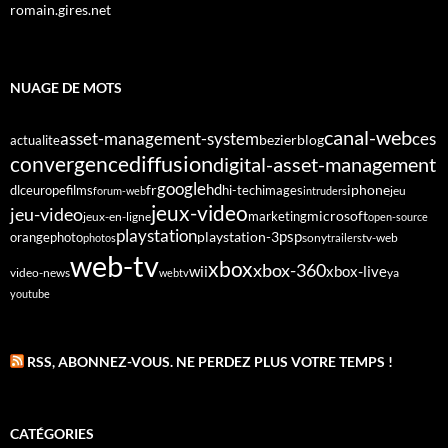
romain.gires.net
NUAGE DE MOTS
canal-web
asset-management-system
ces
bezier
blog
actualite
diffusion
convergence
digital-asset-management
google
fr
hd
dlc
europe
films
iphone
hi-tech
images
jeu
forum-web
intruders
jeux-video
jeu-video
microsoft
marketing
jeux-en-ligne
open-source
playstation
psp
orange
photo
playstation-3
sony
tv-web
photos
trailers
web-tv
xbox
xbox-360
wii
xbox-live
video-news
webtv
ya
youtube
RSS, ABONNEZ-VOUS. NE PERDEZ PLUS VOTRE TEMPS !
CATÉGORIES