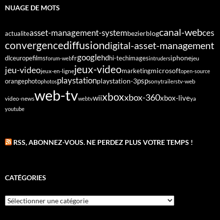
NUAGE DE MOTS
canal-web
asset-management-system
ces
bezier
blog
actualite
diffusion
convergence
digital-asset-management
google
fr
hd
dlc
europe
films
iphone
hi-tech
images
jeu
forum-web
intruders
jeux-video
jeu-video
microsoft
marketing
jeux-en-ligne
open-source
playstation
psp
orange
photo
playstation-3
sony
tv-web
photos
trailers
web-tv
xbox
xbox-360
wii
xbox-live
video-news
webtv
ya
youtube
RSS, ABONNEZ-VOUS. NE PERDEZ PLUS VOTRE TEMPS !
CATÉGORIES
Catégories