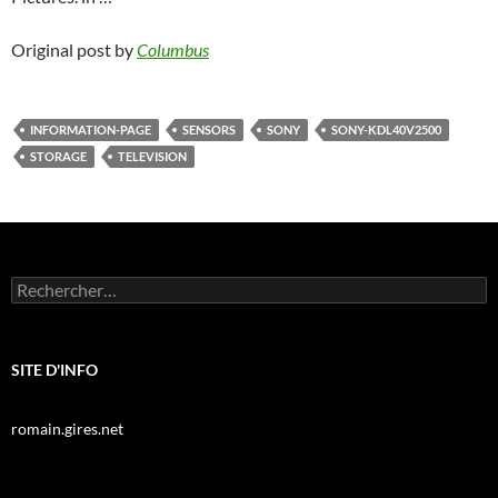
Original post by
Columbus
INFORMATION-PAGE
SENSORS
SONY
SONY-KDL40V2500
STORAGE
TELEVISION
Rechercher :
SITE D'INFO
romain.gires.net